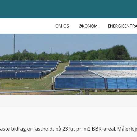
OM OS
ØKONOMI
ENERGICENTR
ste bidrag er fastholdt på 23 kr. pr. m2 BBR-areal. Målerlejen