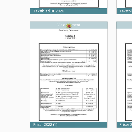
Takstblad BF 2026
Takstb
Vis dokument
Priser 2022 (1)
Priser 