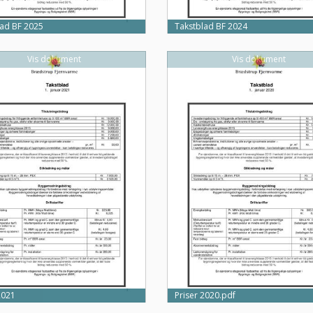
lad BF 2025
Takstblad BF 2024
Vis dokument
Vis dokument
2021
Priser 2020.pdf