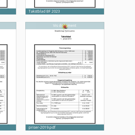
Takstblad BF 2023
Vis dokument
priser-2019.pdf